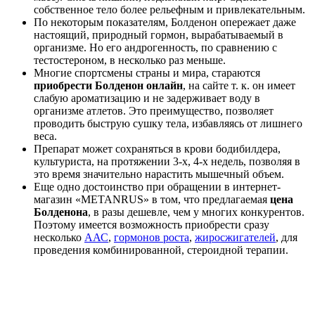
собственное тело более рельефным и привлекательным.
По некоторым показателям, Болденон опережает даже
настоящий, природный гормон, вырабатываемый в
организме. Но его андрогенность, по сравнению с
тестостероном, в несколько раз меньше.
Многие спортсмены страны и мира, стараются
приобрести Болденон онлайн
, на сайте т. к. он имеет
слабую ароматизацию и не задерживает воду в
организме атлетов. Это преимущество, позволяет
проводить быструю сушку тела, избавляясь от лишнего
веса.
Препарат может сохраняться в крови бодибилдера,
культуриста, на протяжении 3-х, 4-х недель, позволяя в
это время значительно нарастить мышечный объем.
Еще одно достоинство при обращении в интернет-
магазин «METANRUS» в том, что предлагаемая
цена
Болденона
, в разы дешевле, чем у многих конкурентов.
Поэтому имеется возможность приобрести сразу
несколько
ААС
,
гормонов роста
,
жиросжигателей
, для
проведения комбинированной, стероидной терапии.