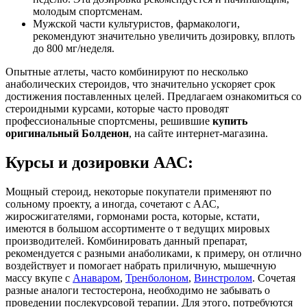
молодым спортсменам.
Мужской части культуристов, фармакологи,
рекомендуют значительно увеличить дозировку, вплоть
до 800 мг/неделя.
Опытные атлеты, часто комбинируют по несколько
анаболических стероидов, что значительно ускоряет срок
достижения поставленных целей. Предлагаем ознакомиться со
стероидными курсами, которые часто проводят
профессиональные спортсмены, решившие
купить
оригинальный Болденон
, на сайте интернет-магазина.
Курсы и дозировки ААС:
Мощный стероид, некоторые покупатели применяют по
сольному проекту, а иногда, сочетают с ААС,
жиросжигателями, гормонами роста, которые, кстати,
имеются в большом ассортименте о т ведущих мировых
производителей. Комбинировать данный препарат,
рекомендуется с разными анаболиками, к примеру, он отлично
воздействует и помогает набрать приличную, мышечную
массу вкупе с
Анаваром
,
Тренболоном
,
Винстролом
. Сочетая
разные аналоги тестостерона, необходимо не забывать о
проведении послекурсовой терапии. Для этого, потребуются