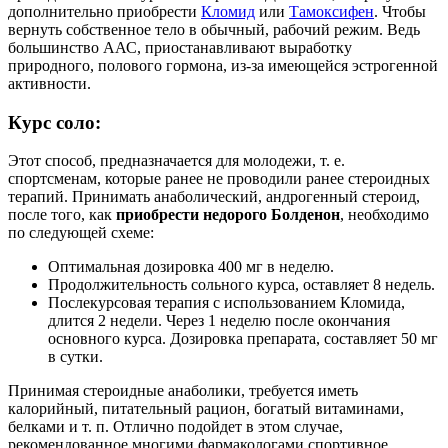
дополнительно приобрести
Кломид
или
Тамоксифен
. Чтобы
вернуть собственное тело в обычный, рабочий режим. Ведь
большинство ААС, приостанавливают выработку
природного, полового гормона, из-за имеющейся эстрогенной
активности.
Курс соло:
Этот способ, предназначается для молодежи, т. е.
спортсменам, которые ранее не проводили ранее стероидных
терапий. Принимать анаболический, андрогенный стероид,
после того, как
приобрести недорого Болденон
, необходимо
по следующей схеме:
Оптимальная дозировка 400 мг в неделю.
Продолжительность сольного курса, оставляет 8 недель.
Послекурсовая терапия с использованием Кломида,
длится 2 недели. Через 1 неделю после окончания
основного курса. Дозировка препарата, составляет 50 мг
в сутки.
Принимая стероидные анаболики, требуется иметь
калорийный, питательный рацион, богатый витаминами,
белками и т. п. Отлично подойдет в этом случае,
рекомендованное многими фармакологами спортивное