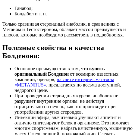
Ганабол;
Болдабол и т. п.
Только сравнивая стероидный анаболик, в сравнениях с
Метаном и Тестостероном, обладает массой преимуществ и
плюсов, которые необходимо рассмотреть в подробностях.
Полезные свойства и качества
Болденона:
Основное преимущество в том, что
купить
оригинальный Болденон
от всемирно известных
компаний, брендов,
на сайте интернет-магазина
«METANRUS»
, предлагается по весьма доступной,
недорогой цене.
При проведении стероидных курсов, анаболик не
разрушает внутренние органы, не действуя
отрицательно на печень, как это происходит при
употреблении других стероидов.
Инъекции эфира, значительно улучшают аппетит и
отлично синтезируют белок в организме. Это помогает
многим спортсменам, набрать качественную, мышечную
массу. Сжечь лишний, подкожный жир. Сделать