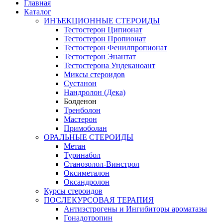
Главная
Каталог
ИНЪЕКЦИОННЫЕ СТЕРОИДЫ
Тестостерон Ципионат
Тестостерон Пропионат
Тестостерон Фенилпропионат
Тестостерон Энантат
Тестостерона Ундеканоант
Миксы стероидов
Сустанон
Нандролон (Дека)
Болденон
Тренболон
Мастерон
Примоболан
ОРАЛЬНЫЕ СТЕРОИДЫ
Метан
Туринабол
Станозолол-Винстрол
Оксиметалон
Оксандролон
Курсы стероидов
ПОСЛЕКУРСОВАЯ ТЕРАПИЯ
Антиэстрогены и Ингибиторы ароматазы
Гонадотропин