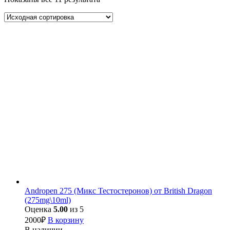
Andropen 275 (Микс Тестостеронов) от British Dragon
(275mg\10ml)
Оценка
5.00
из 5
2000
₽
В корзину
В наличии