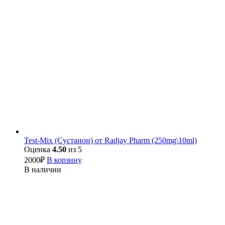
Test-Mix (Сустанон) от Radjay Pharm (250mg\10ml)
Оценка
4.50
из 5
2000
₽
В корзину
В наличии