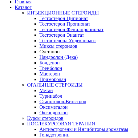
Главная
Каталог
ИНЪЕКЦИОННЫЕ СТЕРОИДЫ
Тестостерон Ципионат
Тестостерон Пропионат
Тестостерон Фенилпропионат
Тестостерон Энантат
Тестостерона Ундеканоант
Миксы стероидов
Сустанон
Нандролон (Дека)
Болденон
Тренболон
Мастерон
Примоболан
ОРАЛЬНЫЕ СТЕРОИДЫ
Метан
Туринабол
Станозолол-Винстрол
Оксиметалон
Оксандролон
Курсы стероидов
ПОСЛЕКУРСОВАЯ ТЕРАПИЯ
Антиэстрогены и Ингибиторы ароматазы
Гонадотропин