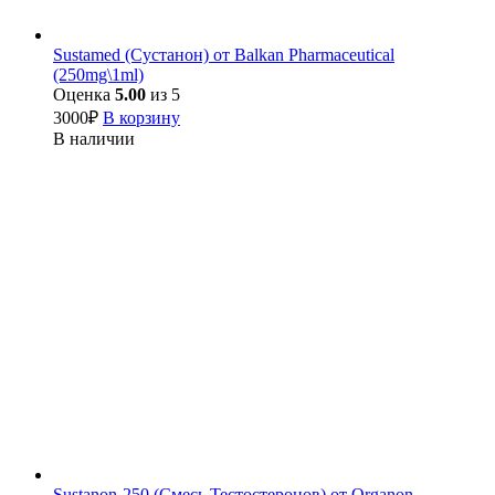
Sustamed (Сустанон) от Balkan Pharmaceutical
(250mg\1ml)
Оценка
5.00
из 5
3000
₽
В корзину
В наличии
Sustanon-250 (Смесь Тестостеронов) от Organon