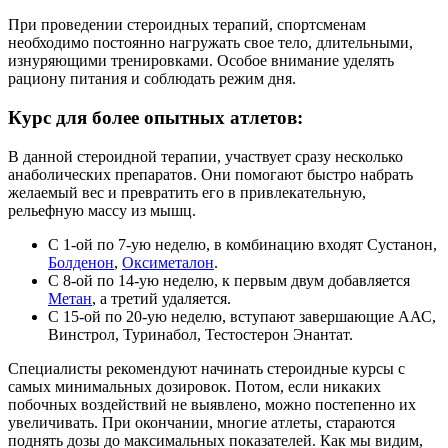
При проведении стероидных терапий, спортсменам
необходимо постоянно нагружать свое тело, длительными,
изнуряющими тренировками. Особое внимание уделять
рациону питания и соблюдать режим дня.
Курс для более опытных атлетов:
В данной стероидной терапии, участвует сразу несколько
анаболических препаратов. Они помогают быстро набрать
желаемый вес и превратить его в привлекательную,
рельефную массу из мышц.
С 1-ой по 7-ую неделю, в комбинацию входят Сустанон,
Болденон
,
Оксиметалон
.
С 8-ой по 14-ую неделю, к первым двум добавляется
Метан
, а третий удаляется.
С 15-ой по 20-ую неделю, вступают завершающие ААС,
Винстрол, Туринабол, Тестостерон Энантат.
Специалисты рекомендуют начинать стероидные курсы с
самых минимальных дозировок. Потом, если никаких
побочных воздействий не выявлено, можно постепенно их
увеличивать. При окончании, многие атлеты, стараются
поднять дозы до максимальных показателей. Как мы видим,