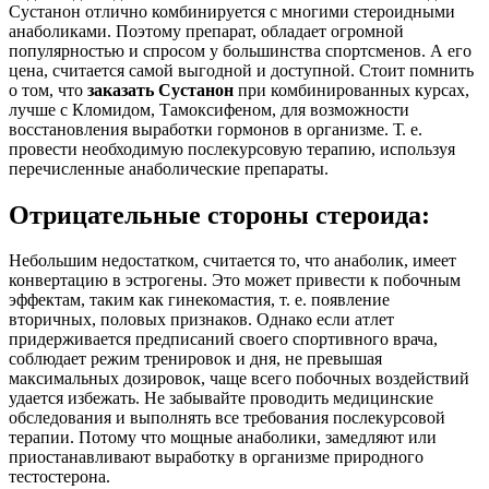
Сустанон отлично комбинируется с многими стероидными
анаболиками. Поэтому препарат, обладает огромной
популярностью и спросом у большинства спортсменов. А его
цена, считается самой выгодной и доступной. Стоит помнить
о том, что
заказать Сустанон
при комбинированных курсах,
лучше с Кломидом, Тамоксифеном, для возможности
восстановления выработки гормонов в организме. Т. е.
провести необходимую послекурсовую терапию, используя
перечисленные анаболические препараты.
Отрицательные стороны стероида:
Небольшим недостатком, считается то, что анаболик, имеет
конвертацию в эстрогены. Это может привести к побочным
эффектам, таким как гинекомастия, т. е. появление
вторичных, половых признаков. Однако если атлет
придерживается предписаний своего спортивного врача,
соблюдает режим тренировок и дня, не превышая
максимальных дозировок, чаще всего побочных воздействий
удается избежать. Не забывайте проводить медицинские
обследования и выполнять все требования послекурсовой
терапии. Потому что мощные анаболики, замедляют или
приостанавливают выработку в организме природного
тестостерона.