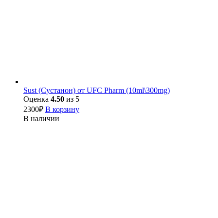
Sust (Сустанон) от UFC Pharm (10ml\300mg)
Оценка
4.50
из 5
2300
₽
В корзину
В наличии