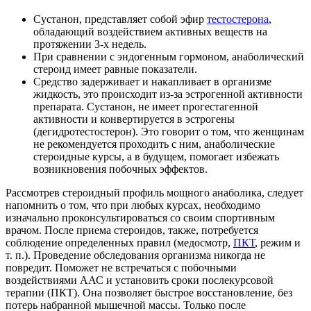
Сустанон, представляет собой эфир
тестостерона
,
обладающий воздействием активных веществ на
протяжении 3-х недель.
При сравнении с эндогенным гормоном, анаболический
стероид имеет равные показатели.
Средство задерживает и накапливает в организме
жидкость, это происходит из-за эстрогенной активности
препарата. Сустанон, не имеет прогестагенной
активности и конвертируется в эстрогены
(дегидротестостерон). Это говорит о том, что женщинам
не рекомендуется проходить с ним, анаболические
стероидные курсы, а в будущем, помогает избежать
возникновения побочных эффектов.
Рассмотрев стероидный профиль мощного анаболика, следует
напомнить о том, что при любых курсах, необходимо
изначально проконсультироваться со своим спортивным
врачом. После приема стероидов, также, потребуется
соблюдение определенных правил (медосмотр,
ПКТ
, режим и
т. п.). Проведение обследования организма никогда не
повредит. Поможет не встречаться с побочными
воздействиями ААС и установить сроки послекурсовой
терапии (ПКТ). Она позволяет быстрое восстановление, без
потерь набранной мышечной массы. Только после