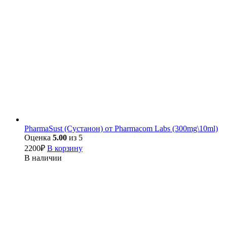
PharmaSust (Сустанон) от Pharmacom Labs (300mg\10ml)
Оценка
5.00
из 5
2200
₽
В корзину
В наличии