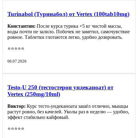
Turinabol (Туринабол) от Vertex (100tab10mg)
Константин:
После курса турика +5 кг чистой массы,
воды почти не залило. Побочек не заметил, самочувствие
ровное. Таблетки глотаются легко, удобно дозировать.
⭐️⭐️⭐️⭐️⭐️
06.07.2026
Testo-U 250 (тестостерон ундеканоат) от
Vertex (250mg/10ml)
Виктор:
Курс тесто-ундеканоата зашёл отлично, мышцы
растут ровно, без качелей. Уколы раз в неделю — удобно,
эффект стабильно кайфовый.
⭐️⭐️⭐️⭐️⭐️