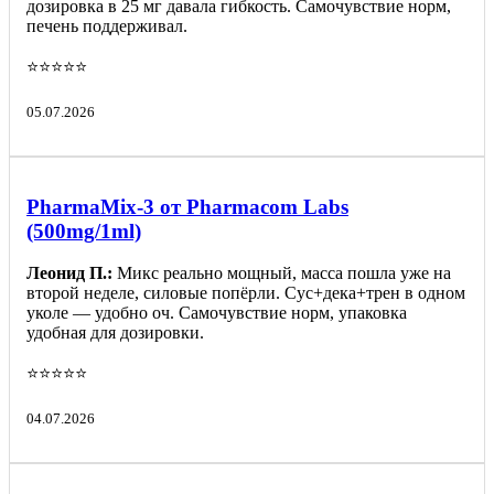
дозировка в 25 мг давала гибкость. Самочувствие норм,
печень поддерживал.
⭐️⭐️⭐️⭐️⭐️
05.07.2026
PharmaMix-3 от Pharmacom Labs
(500mg/1ml)
Леонид П.:
Микс реально мощный, масса пошла уже на
второй неделе, силовые попёрли. Сус+дека+трен в одном
уколе — удобно оч. Самочувствие норм, упаковка
удобная для дозировки.
⭐️⭐️⭐️⭐️⭐️
04.07.2026