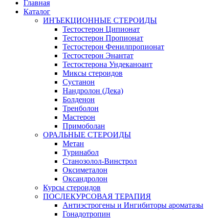
Главная
Каталог
ИНЪЕКЦИОННЫЕ СТЕРОИДЫ
Тестостерон Ципионат
Тестостерон Пропионат
Тестостерон Фенилпропионат
Тестостерон Энантат
Тестостерона Ундеканоант
Миксы стероидов
Сустанон
Нандролон (Дека)
Болденон
Тренболон
Мастерон
Примоболан
ОРАЛЬНЫЕ СТЕРОИДЫ
Метан
Туринабол
Станозолол-Винстрол
Оксиметалон
Оксандролон
Курсы стероидов
ПОСЛЕКУРСОВАЯ ТЕРАПИЯ
Антиэстрогены и Ингибиторы ароматазы
Гонадотропин