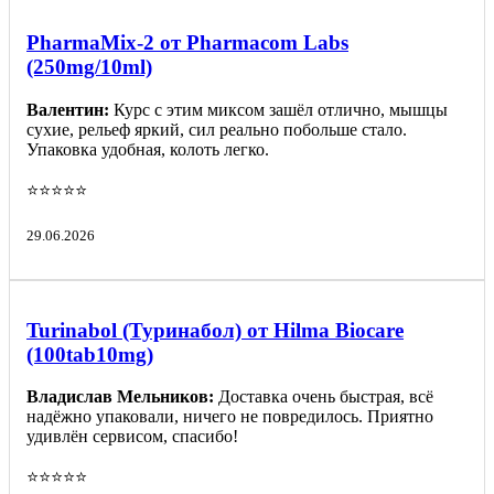
PharmaMix-2 от Pharmacom Labs
(250mg/10ml)
Валентин:
Курс с этим миксом зашёл отлично, мышцы
сухие, рельеф яркий, сил реально побольше стало.
Упаковка удобная, колоть легко.
⭐️⭐️⭐️⭐️⭐️
29.06.2026
Turinabol (Туринабол) от Hilma Biocare
(100tab10mg)
Владислав Мельников:
Доставка очень быстрая, всё
надёжно упаковали, ничего не повредилось. Приятно
удивлён сервисом, спасибо!
⭐️⭐️⭐️⭐️⭐️