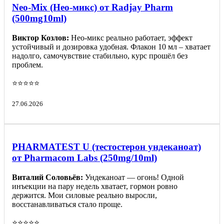
Neo-Mix (Нео-микс) от Radjay Pharm
(500mg10ml)
Виктор Козлов:
Нео-микс реально работает, эффект
устойчивый и дозировка удобная. Флакон 10 мл – хватает
надолго, самочувствие стабильно, курс прошёл без
проблем.
⭐️⭐️⭐️⭐️⭐️
27.06.2026
PHARMATEST U (тестостерон ундеканоат)
от Pharmacom Labs (250mg/10ml)
Виталий Соловьёв:
Ундеканоат — огонь! Одной
инъекции на пару недель хватает, гормон ровно
держится. Мои силовые реально выросли,
восстанавливаться стало проще.
⭐️⭐️⭐️⭐️⭐️