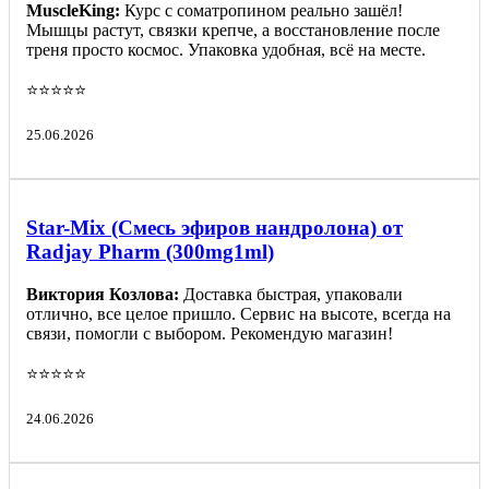
MuscleKing:
Курс с соматропином реально зашёл!
Мышцы растут, связки крепче, а восстановление после
треня просто космос. Упаковка удобная, всё на месте.
⭐️⭐️⭐️⭐️⭐️
25.06.2026
Star-Mix (Смесь эфиров нандролона) от
Radjay Pharm (300mg1ml)
Виктория Козлова:
Доставка быстрая, упаковали
отлично, все целое пришло. Сервис на высоте, всегда на
связи, помогли с выбором. Рекомендую магазин!
⭐️⭐️⭐️⭐️⭐️
24.06.2026