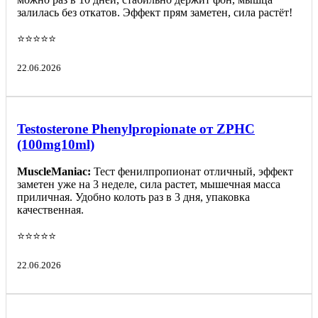
залилась без откатов. Эффект прям заметен, сила растёт!
⭐️⭐️⭐️⭐️⭐️
22.06.2026
Testosterone Phenylpropionate от ZPHC
(100mg10ml)
MuscleManiac:
Тест фенилпропионат отличный, эффект
заметен уже на 3 неделе, сила растет, мышечная масса
приличная. Удобно колоть раз в 3 дня, упаковка
качественная.
⭐️⭐️⭐️⭐️⭐️
22.06.2026