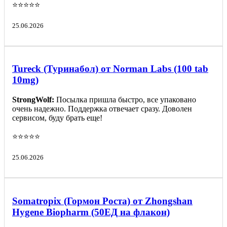
⭐️⭐️⭐️⭐️⭐️
25.06.2026
Tureck (Туринабол) от Norman Labs (100 tab
10mg)
StrongWolf:
Посылка пришла быстро, все упаковано
очень надежно. Поддержка отвечает сразу. Доволен
сервисом, буду брать еще!
⭐️⭐️⭐️⭐️⭐️
25.06.2026
Somatropix (Гормон Роста) от Zhongshan
Hygene Biopharm (50ЕД на флакон)