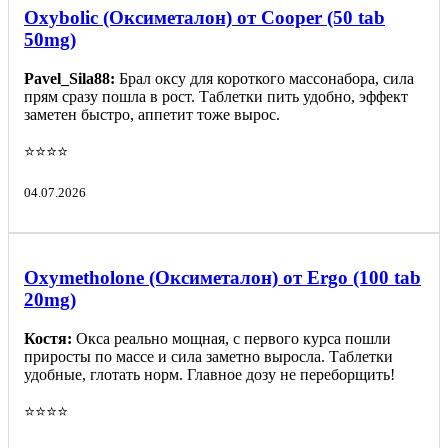
Oxybolic (Оксиметалон) от Cooper (50 tab
50mg)
Pavel_Sila88:
Брал оксу для короткого массонабора, сила
прям сразу пошла в рост. Таблетки пить удобно, эффект
заметен быстро, аппетит тоже вырос.
⭐️⭐️⭐️⭐️
04.07.2026
Oxymetholone (Оксиметалон) от Ergo (100 tab
20mg)
Костя:
Окса реально мощная, с первого курса пошли
приросты по массе и сила заметно выросла. Таблетки
удобные, глотать норм. Главное дозу не переборщить!
⭐️⭐️⭐️⭐️