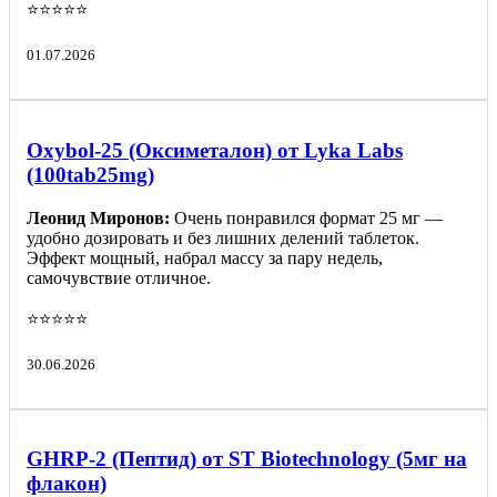
⭐️⭐️⭐️⭐️⭐️
01.07.2026
Oxybol-25 (Оксиметалон) от Lyka Labs
(100tab25mg)
Леонид Миронов:
Очень понравился формат 25 мг —
удобно дозировать и без лишних делений таблеток.
Эффект мощный, набрал массу за пару недель,
самочувствие отличное.
⭐️⭐️⭐️⭐️⭐️
30.06.2026
GHRP-2 (Пептид) от ST Biotechnology (5мг на
флакон)