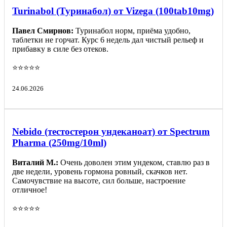
Turinabol (Туринабол) от Vizega (100tab10mg)
Павел Смирнов:
Туринабол норм, приёма удобно,
таблетки не горчат. Курс 6 недель дал чистый рельеф и
прибавку в силе без отеков.
⭐️⭐️⭐️⭐️⭐️
24.06.2026
Nebido (тестостерон ундеканоат) от Spectrum
Pharma (250mg/10ml)
Виталий М.:
Очень доволен этим ундеком, ставлю раз в
две недели, уровень гормона ровный, скачков нет.
Самочувствие на высоте, сил больше, настроение
отличное!
⭐️⭐️⭐️⭐️⭐️