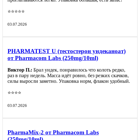
⭐️⭐️⭐️⭐️⭐️
03.07.2026
PHARMATEST U (тестостерон ундеканоат)
от Pharmacom Labs (250mg/10ml)
Виктор П.:
Брал ундек, понравилось что колоть редко,
раз в пару недель. Масса идёт ровно, без резких скачков,
силы выросли заметно. Упаковка норм, флакон удобный.
⭐️⭐️⭐️⭐️
03.07.2026
PharmaMix-2 от Pharmacom Labs
(250mg/10ml)