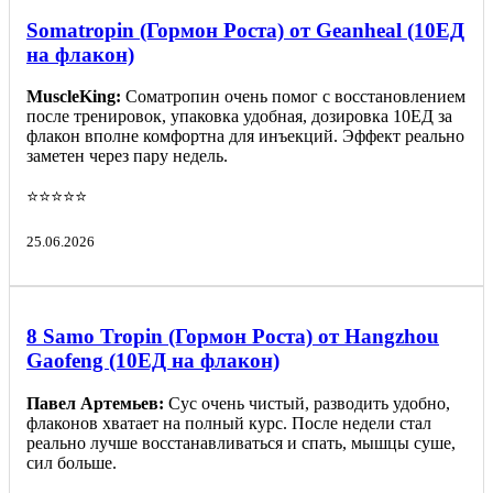
Somatropin (Гормон Роста) от Geanheal (10ЕД
на флакон)
MuscleKing:
Соматропин очень помог с восстановлением
после тренировок, упаковка удобная, дозировка 10ЕД за
флакон вполне комфортна для инъекций. Эффект реально
заметен через пару недель.
⭐️⭐️⭐️⭐️⭐️
25.06.2026
8 Samo Tropin (Гормон Роста) от Hangzhou
Gaofeng (10ЕД на флакон)
Павел Артемьев:
Сус очень чистый, разводить удобно,
флаконов хватает на полный курс. После недели стал
реально лучше восстанавливаться и спать, мышцы суше,
сил больше.