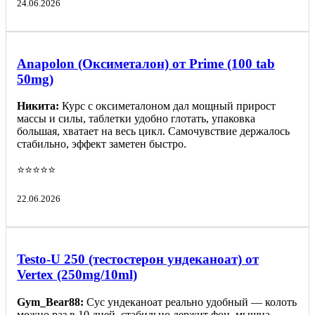
24.06.2026
Anapolon (Оксиметалон) от Prime (100 tab
50mg)
Никита:
Курс с оксиметалоном дал мощный прирост
массы и силы, таблетки удобно глотать, упаковка
большая, хватает на весь цикл. Самочувствие держалось
стабильно, эффект заметен быстро.
⭐️⭐️⭐️⭐️⭐️
22.06.2026
Testo-U 250 (тестостерон ундеканоат) от
Vertex (250mg/10ml)
Gym_Bear88:
Сус ундеканоат реально удобный — колоть
можно раз в 10 дней, стабильно держит фон, мышца