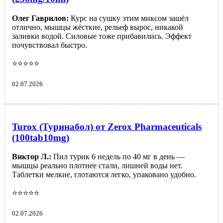
Олег Гаврилов:
Курс на сушку этим миксом зашёл
отлично, мышцы жёсткие, рельеф вырос, никакой
заливки водой. Силовые тоже прибавились. Эффект
почувствовал быстро.
⭐️⭐️⭐️⭐️⭐️
02.07.2026
Turox (Туринабол) от Zerox Pharmaceuticals
(100tab10mg)
Виктор Л.:
Пил турик 6 недель по 40 мг в день —
мышцы реально плотнее стали, лишней воды нет.
Таблетки мелкие, глотаются легко, упаковано удобно.
⭐️⭐️⭐️⭐️⭐️
02.07.2026