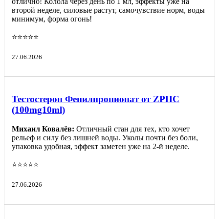
отлично! Колола через день по 1 мл, эффекты уже на
второй неделе, силовые растут, самочувствие норм, воды
минимум, форма огонь!
⭐️⭐️⭐️⭐️⭐️
27.06.2026
Тестостерон Фенилпропионат от ZPHC
(100mg10ml)
Михаил Ковалёв:
Отличный стан для тех, кто хочет
рельеф и силу без лишней воды. Уколы почти без боли,
упаковка удобная, эффект заметен уже на 2-й неделе.
⭐️⭐️⭐️⭐️⭐️
27.06.2026