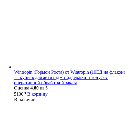
Wintropin (Гормон Роста) от Wintropin (10ЕД на флакон)
— купить для антиэйдж-поддержки и тонуса с
оперативной обработкой заказа
Оценка
4.80
из 5
5100
₽
В корзину
В наличии