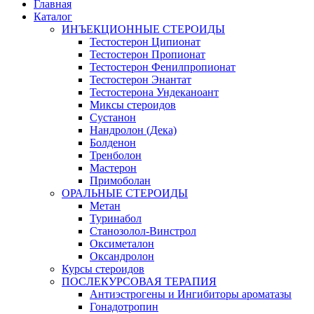
Главная
Каталог
ИНЪЕКЦИОННЫЕ СТЕРОИДЫ
Тестостерон Ципионат
Тестостерон Пропионат
Тестостерон Фенилпропионат
Тестостерон Энантат
Тестостерона Ундеканоант
Миксы стероидов
Сустанон
Нандролон (Дека)
Болденон
Тренболон
Мастерон
Примоболан
ОРАЛЬНЫЕ СТЕРОИДЫ
Метан
Туринабол
Станозолол-Винстрол
Оксиметалон
Оксандролон
Курсы стероидов
ПОСЛЕКУРСОВАЯ ТЕРАПИЯ
Антиэстрогены и Ингибиторы ароматазы
Гонадотропин