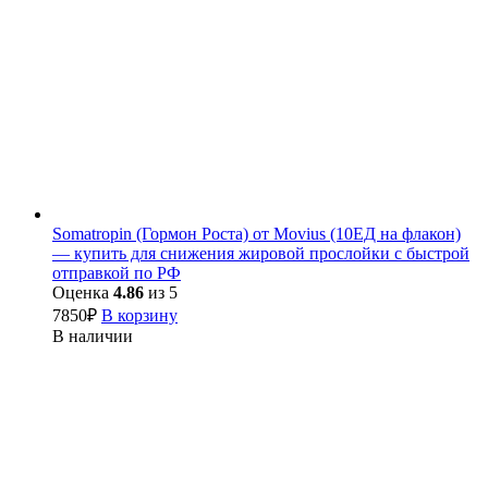
Somatropin (Гормон Роста) от Movius (10ЕД на флакон)
— купить для снижения жировой прослойки с быстрой
отправкой по РФ
Оценка
4.86
из 5
7850
₽
В корзину
В наличии