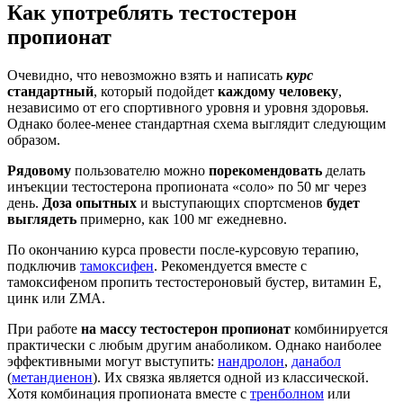
Как употреблять тестостерон
пропионат
Очевидно, что невозможно взять и написать
курс
стандартный
, который подойдет
каждому человеку
,
независимо от его спортивного уровня и уровня здоровья.
Однако более-менее стандартная схема выглядит следующим
образом.
Рядовому
пользователю можно
порекомендовать
делать
инъекции тестостерона пропионата «соло» по 50 мг через
день.
Доза опытных
и выступающих спортсменов
будет
выглядеть
примерно, как 100 мг ежедневно.
По окончанию курса провести после-курсовую терапию,
подключив
тамоксифен
. Рекомендуется вместе с
тамоксифеном пропить тестостероновый бустер, витамин Е,
цинк или ZMA.
При работе
на массу тестостерон пропионат
комбинируется
практически с любым другим анаболиком. Однако наиболее
эффективными могут выступить:
нандролон
,
данабол
(
метандиенон
). Их связка является одной из классической.
Хотя комбинация пропионата вместе с
тренболном
или