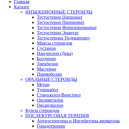
Главная
Каталог
ИНЪЕКЦИОННЫЕ СТЕРОИДЫ
Тестостерон Ципионат
Тестостерон Пропионат
Тестостерон Фенилпропионат
Тестостерон Энантат
Тестостерона Ундеканоант
Миксы стероидов
Сустанон
Нандролон (Дека)
Болденон
Тренболон
Мастерон
Примоболан
ОРАЛЬНЫЕ СТЕРОИДЫ
Метан
Туринабол
Станозолол-Винстрол
Оксиметалон
Оксандролон
Курсы стероидов
ПОСЛЕКУРСОВАЯ ТЕРАПИЯ
Антиэстрогены и Ингибиторы ароматазы
Гонадотропин