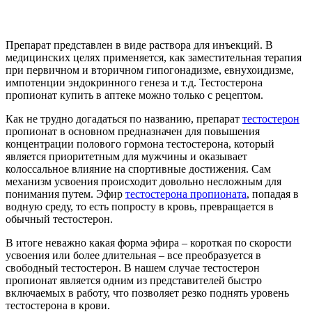
Препарат представлен в виде раствора для инъекций. В
медицинских целях применяется, как заместительная терапия
при первичном и вторичном гипогонадизме, евнухоидизме,
импотенции эндокринного генеза и т.д. Тестостерона
пропионат купить в аптеке можно только с рецептом.
Как не трудно догадаться по названию, препарат
тестостерон
пропионат в основном предназначен для повышения
концентрации полового гормона тестостерона, который
является приоритетным для мужчины и оказывает
колоссальное влияние на спортивные достижения. Сам
механизм усвоения происходит довольно несложным для
понимания путем. Эфир
тестостерона пропионата
, попадая в
водную среду, то есть попросту в кровь, превращается в
обычный тестостерон.
В итоге неважно какая форма эфира – короткая по скорости
усвоения или более длительная – все преобразуется в
свободный тестостерон. В нашем случае тестостерон
пропионат является одним из представителей быстро
включаемых в работу, что позволяет резко поднять уровень
тестостерона в крови.